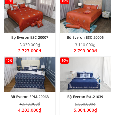
10%
10%
Bộ Everon ESC-20007
Bộ Everon ESC-20006
3.030.000
₫
3.110.000
₫
2.727.000
₫
2.799.000
₫
10%
10%
Bộ Everon EPM-20063
Bộ Everon Est-21039
4.670.000
₫
5.560.000
₫
4.203.000
₫
5.004.000
₫