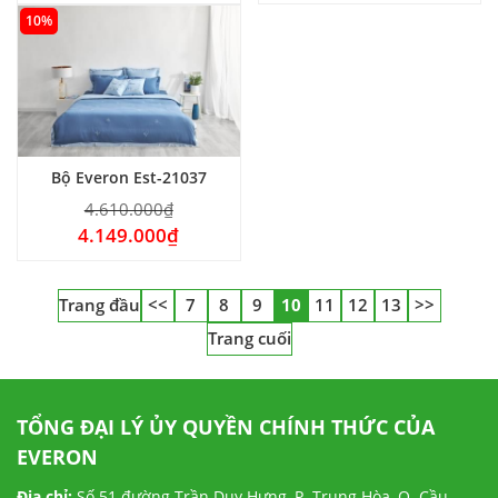
10%
Bộ Everon Est-21037
4.610.000
₫
4.149.000
₫
Trang đầu
<<
7
8
9
10
11
12
13
>>
Trang cuối
TỔNG ĐẠI LÝ ỦY QUYỀN CHÍNH THỨC CỦA
EVERON
Địa chỉ:
Số 51 đường Trần Duy Hưng, P. Trung Hòa, Q. Cầu