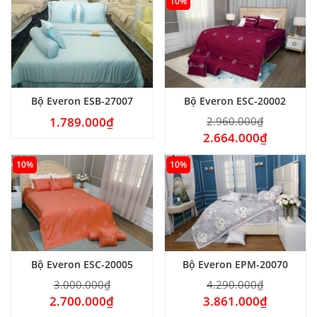
10%
Bộ Everon ESB-27007
Bộ Everon ESC-20002
1.789.000
₫
2.960.000
₫
2.664.000
₫
10%
10%
Bộ Everon ESC-20005
Bộ Everon EPM-20070
3.000.000
₫
4.290.000
₫
2.700.000
₫
3.861.000
₫