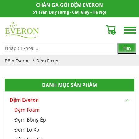
CHĂN GA GỐI ĐỆM EVERON
51 Trần Duy Hưng - Cầu Giấy - Hà Nội
0
Đệm Everon
/
Đệm Foam
DANH MỤC SẢN PHẨM
Đệm Everon
Đệm Foam
Đệm Bông Ép
Đệm Lò Xo