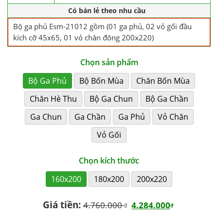
Có bán lẻ theo nhu cầu
Bộ ga phủ Esm-21012 gồm (01 ga phủ, 02 vỏ gối đầu
kích cỡ 45x65, 01 vỏ chăn đông 200x220)
Chọn sản phẩm
Bộ Ga Phủ
Bộ Bốn Mùa
Chăn Bốn Mùa
Chăn Hè Thu
Bộ Ga Chun
Bộ Ga Chần
Ga Chun
Ga Chần
Ga Phủ
Vỏ Chăn
Vỏ Gối
Chọn kích thước
160x200
180x200
200x220
Giá tiền:
4.760.000
4.284.000
₫
₫