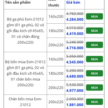
Tên sản phẩm
Giá bán
thước
4.760.000
160x200
MUA
Bộ ga phủ Esm-21012
4.284.000
gồm (01 ga phủ, 02 vỏ
4.910.000
gối đầu kích cỡ 45x65,
180x200
MUA
4.419.000
01 vỏ chăn đông
5.240.000
200x220)
200x220
MUA
4.716.000
5.050.000
160x200
MUA
Bộ bốn mùa Esm-21012
4.545.000
gồm (01 ga phủ, 02 vỏ
5.200.000
gối đầu kích cỡ 45x65,
180x200
MUA
4.680.000
01 chăn bốn mùa
5.530.000
200x220)
200x220
MUA
4.977.000
Chăn bốn mùa Esm-
2.090.000
200x220
MUA
21012
1.881.000