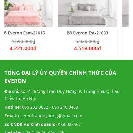
1015
Bộ Everon Est-21033
Bộ Everon Epm-210
5.020.000
₫
4.970.000
₫
4.518.000
₫
4.473.000
₫
TỔNG ĐẠI LÝ ỦY QUYỀN CHÍNH THỨC CỦA
EVERON
Địa chỉ:
Số 51 đường Trần Duy Hưng, P. Trung Hòa, Q. Cầu
Giấy, Tp. Hà Nội
Hotline:
096 232 8862 - 094 246 3468
Email:
everontranduyhung@gmail.com
Số CNĐK Hộ kinh doanh:
01G8022467
Nơi cấp:
UBND Quận Cầu Giấy