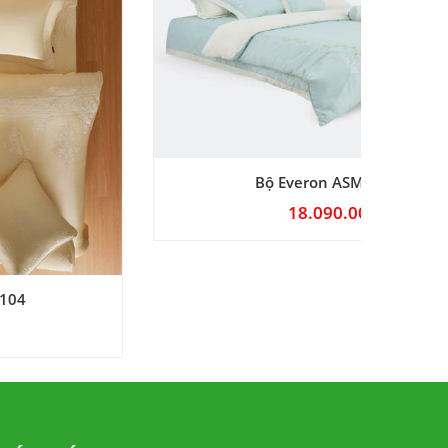
Bộ Everon ASME-25101
18.090.000
₫