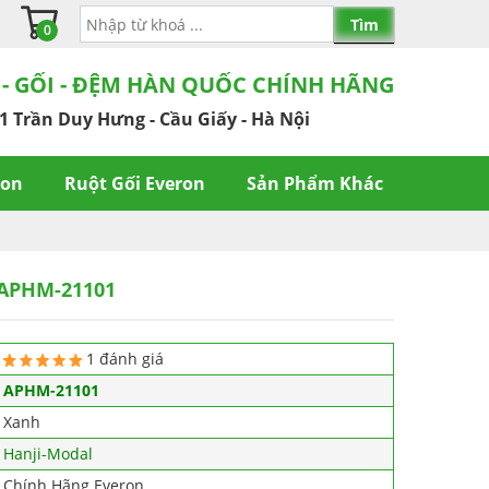
0
 - GỐI - ĐỆM HÀN QUỐC CHÍNH HÃNG
1 Trần Duy Hưng - Cầu Giấy - Hà Nội
ron
Ruột Gối Everon
Sản Phẩm Khác
 APHM-21101
1 đánh giá
APHM-21101
Xanh
Hanji-Modal
Chính Hãng Everon