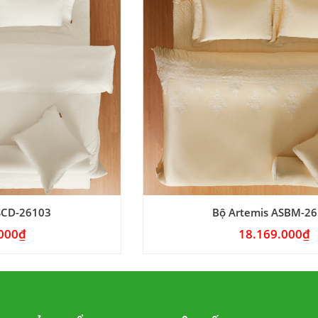
Bộ Artemis ASBM-26104
18.169.000
₫