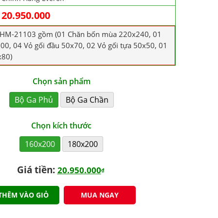
20.950.000
PHM-21103 gồm (01 Chăn bốn mùa 220x240, 01
0, 04 Vỏ gối đầu 50x70, 02 Vỏ gối tựa 50x50, 01
x80)
Chọn sản phẩm
Bộ Ga Phủ
Bộ Ga Chần
Chọn kích thước
160x200
180x200
Giá tiền:
20.950.000
₫
THÊM VÀO GIỎ
MUA NGAY