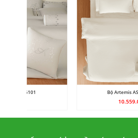
Bộ Artemis ASCD-26103
10.559.000
₫