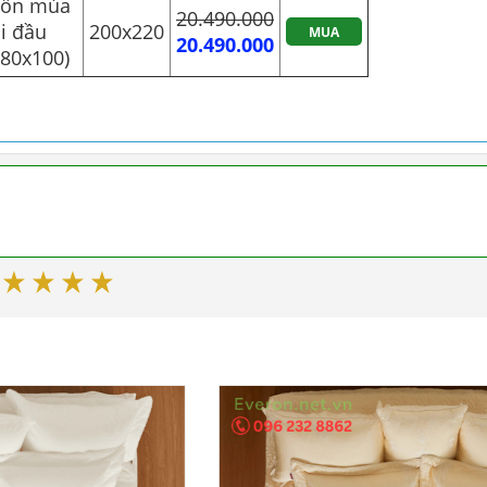
bốn mùa
20.490.000
i đầu
200x220
MUA
20.490.000
 80x100)