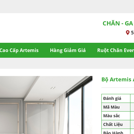
CHĂN - GA
5
Cao Cấp Artemis
Hàng Giảm Giá
Ruột Chăn Eve
Bộ Artemis
Đánh giá
Mã Màu
Màu sắc
Chất Liệu
Bảo Hành