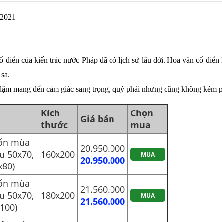
 2021
cổ điển của kiến trúc nước Pháp đã có lịch sử lâu đời. Hoa văn cổ điể
 sa.
 đậm mang đến cảm giác sang trọng, quý phái nhưng cũng không kém p
Kích
Chọn
Giá bán
thước
mua
bốn mùa
20.950.000
u 50x70,
160x200
MUA
20.950.000
x80)
bốn mùa
21.560.000
u 50x70,
180x200
MUA
21.560.000
x100)