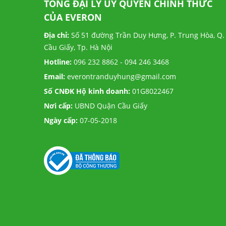
TỔNG ĐẠI LÝ ỦY QUYỀN CHÍNH THỨC
CỦA EVERON
Địa chỉ:
Số 51 đường Trần Duy Hưng, P. Trung Hòa, Q.
Cầu Giấy, Tp. Hà Nội
Hotline:
096 232 8862 - 094 246 3468
Email:
everontranduyhung@gmail.com
Số CNĐK Hộ kinh doanh:
01G8022467
Nơi cấp:
UBND Quận Cầu Giấy
Ngày cấp:
07-05-2018