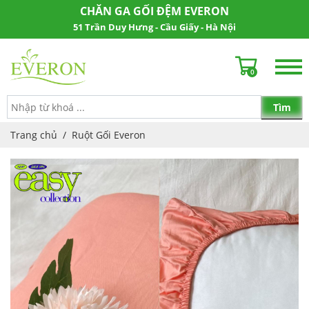
CHĂN GA GỐI ĐỆM EVERON
51 Trần Duy Hưng - Cầu Giấy - Hà Nội
0
Trang chủ
/
Ruột Gối Everon