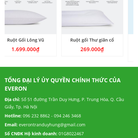
ông Vũ
Ruột gối Thư giãn cổ
Ruột Gối Đầu E
Classic
00
₫
269.000
₫
179.000
TỔNG ĐẠI LÝ ỦY QUYỀN CHÍNH THỨC CỦA
EVERON
Địa chỉ:
Số 51 đường Trần Duy Hưng, P. Trung Hòa, Q. Cầu
Giấy, Tp. Hà Nội
Hotline:
096 232 8862 - 094 246 3468
Email:
everontranduyhung@gmail.com
Số CNĐK Hộ kinh doanh:
01G8022467