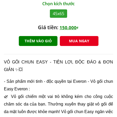
Chọn kích thước
45x65
Giá tiền:
150.000
₫
THÊM VÀO GIỎ
MUA NGAY
VỎ GỐI CHUN EASY - TIỆN LỢI, ĐỘC ĐÁO & ĐƠN
GIẢN ✨💥
- Sản phẩm mới tinh - độc quyền tại Everon - Vỏ gối chun
Easy Everon :
🌿 Vỏ gối chiếm một vai trò không kém cho công cuộc
chăm sóc da của bạn. Thường xuyên thay giặt vỏ gối để
da mặt luôn được khỏe mạnh! Vỏ gối chun Easy ngăn việc