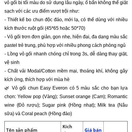
vỏ gối bị tối màu do sử dụng lâu ngày, ố bẩn không thể giặt
sạch với các ưu điểm vượt trội như:
- Thiết kế bo chun độc đáo, mới lạ, có thể dùng với nhiều
kích thước ruột gối (45*65 hoặc 50*70)
- Vỏ gối trơn đơn giản, gọn nhẹ, hiện đại, đa dạng màu sắc
pastel trẻ trung, phù hợp với nhiều phong cách phòng ngủ
- Lồng vỏ gối nhanh chóng chỉ trong 3s, dễ dàng thay giặt,
vệ sinh
- Chất vải Modal/Cotton mềm mại, thoáng khí, không gây
kích ứng, thích hợp với mùa hè
🌿 Vỏ gối chun Easy Everon có 5 màu sắc cho bạn lựa
chọn: Yellow pop (Vàng); Sunset orange (Cam); Romantic
wine (Đỏ rượu); Sugar pink (Hồng nhạt); Milk tea (Nâu
sữa) và Coral peach (Hồng đào)
Kích
Tên sản phẩm
Giá bán