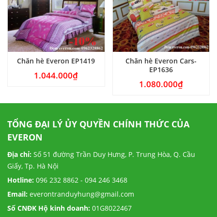
Chăn hè Everon EP1419
Chăn hè Everon Cars-
Ch
EP1636
1.044.000
₫
1.080.000
₫
TỔNG ĐẠI LÝ ỦY QUYỀN CHÍNH THỨC CỦA
EVERON
Địa chỉ:
Số 51 đường Trần Duy Hưng, P. Trung Hòa, Q. Cầu
Giấy, Tp. Hà Nội
Hotline:
096 232 8862 - 094 246 3468
Email:
everontranduyhung@gmail.com
Số CNĐK Hộ kinh doanh:
01G8022467