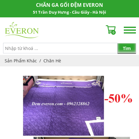
CHĂN GA GỐI ĐỆM EVERON
51 Trần Duy Hưng - Cầu Giấy - Hà Nội
0
Sản Phẩm Khác
/
Chăn Hè