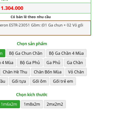
1.304.000
Có bán lẻ theo nhu cầu
veron ESTR-23051 Gồm: (01 Ga chun + 02 Vỏ gối
Chọn sản phẩm
un
Bộ Ga Chun Chần
Bộ Ga Chần 4 Mùa
ủ 4 Mùa
Bộ Ga Phủ
Ga Phủ
Ga Chần
Chăn Hè Thu
Chăn Bốn Mùa
Vỏ Chăn
đầu
Gối tựa
Gối ôm
Gối trẻ em
Chọn kích thước
1m6x2m
1m8x2m
2mx2m2