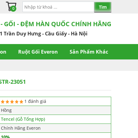
0
 - GỐI - ĐỆM HÀN QUỐC CHÍNH HÃNG
1 Trần Duy Hưng - Cầu Giấy - Hà Nội
ron
Ruột Gối Everon
Sản Phẩm Khác
STR-23051
1 đánh giá
Hồng
Tencel (Gỗ Tổng Hợp)
Chính Hãng Everon
10%