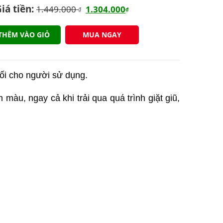
iá tiền:
1.449.000
1.304.000
₫
₫
THÊM VÀO GIỎ
MUA NGAY
đối cho người sử dụng.
 màu, ngay cả khi trải qua quá trình giặt giũ,