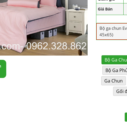
Giá Bán
Bộ ga chun E
45x65)
Bộ Ga Ch
m
Bộ Ga Ph
Ga Chun
Gối 