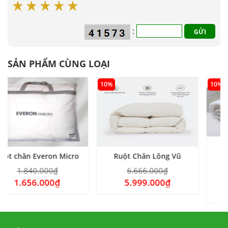
:
SẢN PHẨM CÙNG LOẠI
10%
10%
eron Micro
Ruột Chăn Lông Vũ
Ruột Chăn E
Standar
000
₫
6.666.000
₫
880.000
000
₫
5.999.000
₫
792.000