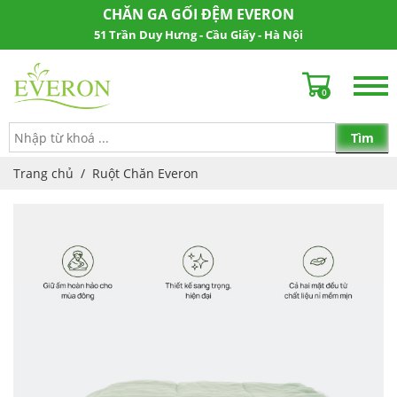
CHĂN GA GỐI ĐỆM EVERON
51 Trần Duy Hưng - Cầu Giấy - Hà Nội
0
Trang chủ
/
Ruột Chăn Everon