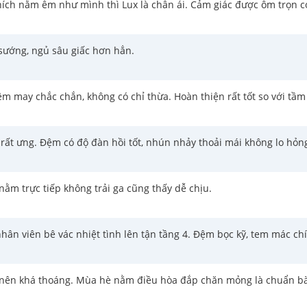
hích nằm êm như mình thì Lux là chân ái. Cảm giác được ôm trọn cơ
sướng, ngủ sâu giấc hơn hẳn.
m may chắc chắn, không có chỉ thừa. Hoàn thiện rất tốt so với tầm 
t ưng. Đệm có độ đàn hồi tốt, nhún nhảy thoải mái không lo hỏng l
nằm trực tiếp không trải ga cũng thấy dễ chịu.
ân viên bê vác nhiệt tình lên tận tầng 4. Đệm bọc kỹ, tem mác ch
 nên khá thoáng. Mùa hè nằm điều hòa đắp chăn mỏng là chuẩn bà