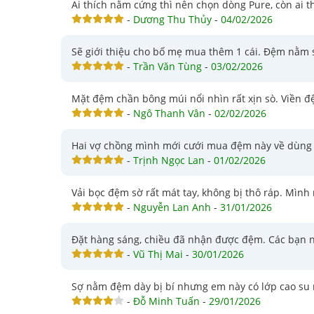
Ai thích nằm cứng thì nên chọn dòng Pure, còn ai t
-
Dương Thu Thủy
-
04/02/2026
Sẽ giới thiệu cho bố mẹ mua thêm 1 cái. Đệm nằm 
-
Trần Văn Tùng
-
03/02/2026
Mặt đệm chần bông múi nổi nhìn rất xịn sò. Viền đệ
-
Ngô Thanh Vân
-
02/02/2026
Hai vợ chồng mình mới cưới mua đệm này về dùng rấ
-
Trịnh Ngọc Lan
-
01/02/2026
Vải bọc đệm sờ rất mát tay, không bị thô ráp. Mình 
-
Nguyễn Lan Anh
-
31/01/2026
Đặt hàng sáng, chiều đã nhận được đệm. Các bạn nh
-
Vũ Thị Mai
-
30/01/2026
Sợ nằm đệm dày bị bí nhưng em này có lớp cao su
-
Đỗ Minh Tuấn
-
29/01/2026