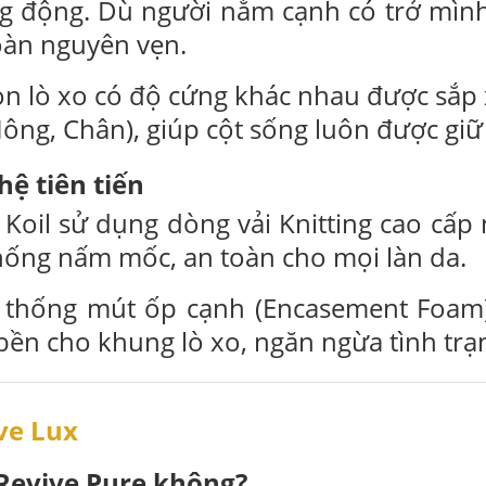
ng động. Dù người nằm cạnh có trở mình
oàn nguyên vẹn.
n lò xo có độ cứng khác nhau được sắp
Hông, Chân), giúp cột sống luôn được gi
hệ tiên tiến
 Koil sử dụng dòng vải Knitting cao cấ
hống nấm mốc, an toàn cho mọi làn da.
thống mút ốp cạnh (Encasement Foam)
 bền cho khung lò xo, ngăn ngừa tình trạ
ve Lux
Revive Pure không?