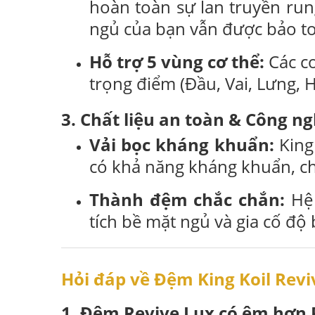
hoàn toàn sự lan truyền ru
ngủ của bạn vẫn được bảo t
Hỗ trợ 5 vùng cơ thể:
Các co
trọng điểm (Đầu, Vai, Lưng, 
3. Chất liệu an toàn & Công ng
Vải bọc kháng khuẩn:
King
có khả năng kháng khuẩn, c
Thành đệm chắc chắn:
Hệ 
tích bề mặt ngủ và gia cố độ
Hỏi đáp về Đệm King Koil Revi
1. Đệm Revive Lux có êm hơn 