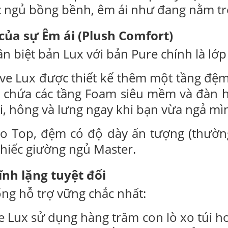
ấc ngủ bồng bềnh, êm ái như đang nằm 
 của sự Êm ái (Plush Comfort)
n biệt bản Lux với bản Pure chính là lớp 
ve Lux được thiết kế thêm một tầng đệm
ày chứa các tầng Foam siêu mềm và đàn 
vai, hông và lưng ngay khi bạn vừa ngả mì
 Top, đệm có độ dày ấn tượng (thường 
chiếc giường ngủ Master.
Tĩnh lặng tuyệt đối
ống hỗ trợ vững chắc nhất:
 Lux sử dụng hàng trăm con lò xo túi ho