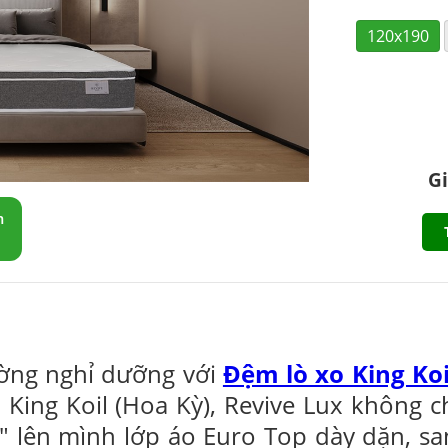
120x190
Gi
m
ờng nghỉ dưỡng với
Đệm lò xo King Koi
King Koil (Hoa Kỳ), Revive Lux không ch
" lên mình lớp áo Euro Top dày dặn, sa