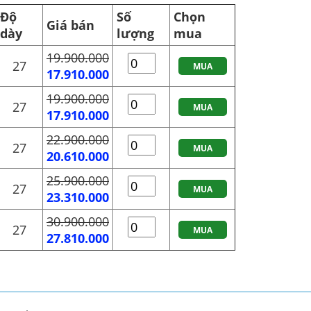
Độ
Số
Chọn
Giá bán
dày
lượng
mua
19.900.000
27
MUA
17.910.000
19.900.000
27
MUA
17.910.000
22.900.000
27
MUA
20.610.000
25.900.000
27
MUA
23.310.000
30.900.000
27
MUA
27.810.000