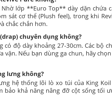
 Nhờ lớp **Euro Top** dày dặn chứa cá
 sát cơ thể (Plush feel), trong khi Re
và chắc chắn hơn.
 (drap) chuyên dụng không?
g có độ dày khoảng 27-30cm. Các bộ ch
ừa vặn. Nếu bạn dùng ga chun, hãy chọn
õng lưng không?
g hệ thống lõi lò xo túi của King Koil
ảm bảo khả năng nâng đỡ cột sống tối ư