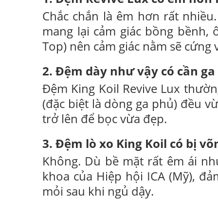
Chắc chắn là êm hơn rất nhiều.
mang lại cảm giác bồng bềnh, ôm
Top) nên cảm giác nằm sẽ cứng 
2. Đệm dày như vậy có cần ga
Đệm King Koil Revive Lux thườn
(đặc biệt là dòng ga phủ) đều v
trở lên để bọc vừa đẹp.
3. Đệm lò xo King Koil có bị v
Không. Dù bề mặt rất êm ái nhưn
khoa của Hiệp hội ICA (Mỹ), đ
mỏi sau khi ngủ dậy.