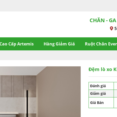
CHĂN - GA
5
Cao Cấp Artemis
Hàng Giảm Giá
Ruột Chăn Eve
Đệm lò xo K
Đánh giá
Giảm giá
Giá Bán