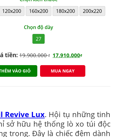
120x200
160x200
180x200
200x220
Chọn độ dày
27
á tiền:
19.900.000
17.910.000
₫
₫
THÊM VÀO GIỎ
MUA NGAY
l Revive Lux
. Hội tụ những tinh
ỉ sở hữu hệ thống lò xo túi độc
ng trọng. Đây là chiếc đệm dành