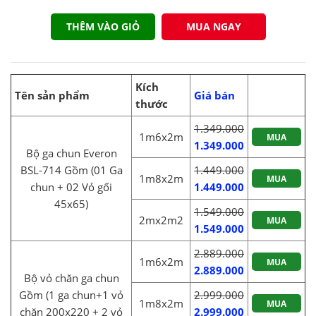
THÊM VÀO GIỎ
MUA NGAY
Kích
Tên sản phẩm
Giá bán
thước
1.349.000
1m6x2m
MUA
1.349.000
Bộ ga chun Everon
BSL-714 Gồm (01 Ga
1.449.000
1m8x2m
MUA
chun + 02 Vỏ gối
1.449.000
45x65)
1.549.000
2mx2m2
MUA
1.549.000
2.889.000
1m6x2m
MUA
2.889.000
Bộ vỏ chăn ga chun
Gồm (1 ga chun+1 vỏ
2.999.000
1m8x2m
MUA
chăn 200x220 + 2 vỏ
2.999.000