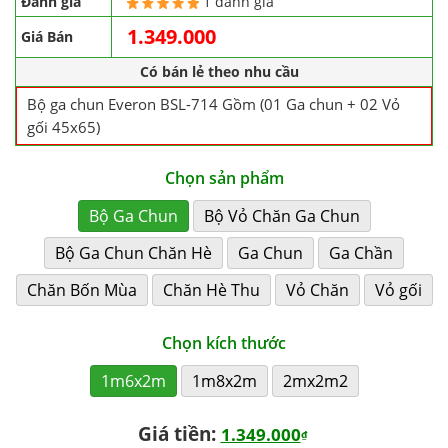
Đánh giá
1 đánh giá
1.349.000
Giá Bán
Có bán lẻ theo nhu cầu
Bộ ga chun Everon BSL-714 Gồm (01 Ga chun + 02 Vỏ
gối 45x65)
Chọn sản phẩm
Bộ Ga Chun
Bộ Vỏ Chăn Ga Chun
Bộ Ga Chun Chăn Hè
Ga Chun
Ga Chần
Chăn Bốn Mùa
Chăn Hè Thu
Vỏ Chăn
Vỏ gối
Chọn kích thước
1m6x2m
1m8x2m
2mx2m2
Giá tiền:
1.349.000
₫