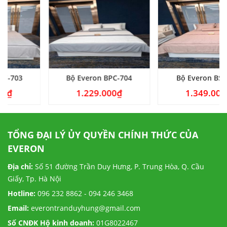
Bộ Everon BPC-704
Bộ Everon BSL-710
1.229.000
₫
1.349.000
₫
TỔNG ĐẠI LÝ ỦY QUYỀN CHÍNH THỨC CỦA
EVERON
Địa chỉ:
Số 51 đường Trần Duy Hưng, P. Trung Hòa, Q. Cầu
Giấy, Tp. Hà Nội
Hotline:
096 232 8862 - 094 246 3468
Email:
everontranduyhung@gmail.com
Số CNĐK Hộ kinh doanh:
01G8022467