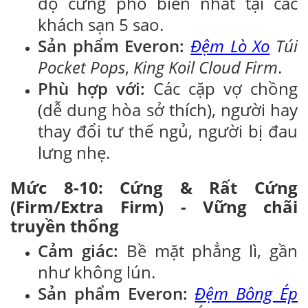
độ cứng phổ biến nhất tại các
khách sạn 5 sao.
Sản phẩm Everon:
Đệm Lò Xo
Túi
Pocket Pops
,
King Koil Cloud Firm
.
Phù hợp với:
Các cặp vợ chồng
(dễ dung hòa sở thích), người hay
thay đổi tư thế ngủ, người bị đau
lưng nhẹ.
Mức 8-10: Cứng & Rất Cứng
(Firm/Extra Firm) - Vững chãi
truyền thống
Cảm giác:
Bề mặt phẳng lì, gần
như không lún.
Sản phẩm Everon:
Đệm Bông Ép