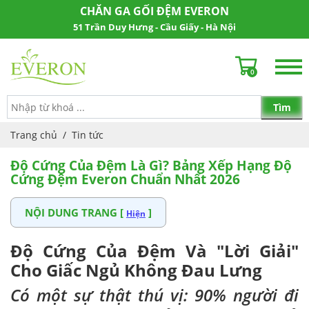
CHĂN GA GỐI ĐỆM EVERON
51 Trần Duy Hưng - Cầu Giấy - Hà Nội
0
Trang chủ
/
Tin tức
Độ Cứng Của Đệm Là Gì? Bảng Xếp Hạng Độ
Cứng Đệm Everon Chuẩn Nhất 2026
NỘI DUNG TRANG [
]
Hiện
Độ Cứng Của Đệm Và "Lời Giải"
Cho Giấc Ngủ Không Đau Lưng
Có một sự thật thú vị: 90% người đi