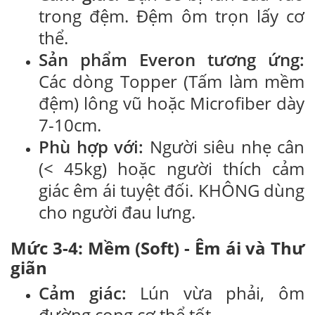
trong đệm. Đệm ôm trọn lấy cơ
thể.
Sản phẩm Everon tương ứng:
Các dòng Topper (Tấm làm mềm
đệm) lông vũ hoặc Microfiber dày
7-10cm.
Phù hợp với:
Người siêu nhẹ cân
(< 45kg) hoặc người thích cảm
giác êm ái tuyệt đối. KHÔNG dùng
cho người đau lưng.
Mức 3-4: Mềm (Soft) - Êm ái và Thư
giãn
Cảm giác:
Lún vừa phải, ôm
đường cong cơ thể tốt.