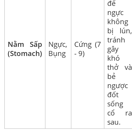
để
ngực
không
bị lún,
tránh
Nằm Sấp
Ngực,
Cứng (7
gây
(Stomach)
Bụng
- 9)
khó
thở và
bẻ
ngược
đốt
sống
cổ ra
sau.