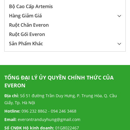
Bộ Cao Cấp Artemis
Hàng Giảm Giá
Ruột Chăn Everon
Ruột Gối Everon
Sản Phẩm Khác
TỔNG ĐẠI LÝ ỦY QUYỀN CHÍNH THỨC CỦA
EVERON
Địa chỉ:
Số 51 đường Trần Duy Hưng, P. Trung Hòa, Q. Cầu
Giấy, Tp. Hà Nội
Hotline:
096 232 8862 - 094 246 3468
Email:
everontranduyhung@gmail.com
Số CNĐK Hộ kinh doanh:
01G8022467