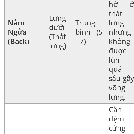
hở ở
thắt
Lưng
Nằm
Trung
lưng
dưới
Ngửa
bình (5
nhưng
(Thắt
(Back)
- 7)
không
lưng)
được
lún
quá
sâu gây
võng
lưng.
Cần
đệm
cứng