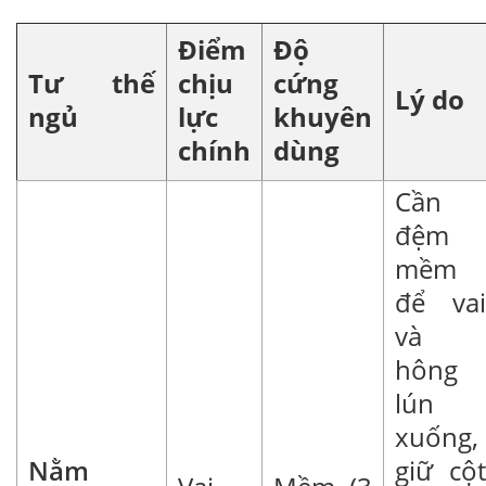
Điểm
Độ
Tư thế
chịu
cứng
Lý do
ngủ
lực
khuyên
chính
dùng
Cần
đệm
mềm
để vai
và
hông
lún
xuống,
Nằm
giữ cột