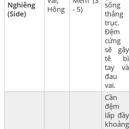
Vai,
Mềm (3
Nghiêng
sống
Hông
- 5)
(Side)
thẳng
trục.
Đệm
cứng
sẽ gây
tê bì
tay và
đau
vai.
Cần
đệm
lấp đầy
khoảng