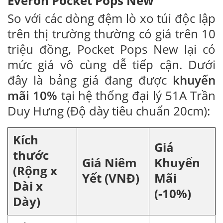
Everon Pocket Pops New
So với các dòng đệm lò xo túi độc lập
trên thị trường thường có giá trên 10
triệu đồng, Pocket Pops New lại có
mức giá vô cùng dễ tiếp cận. Dưới
đây là bảng giá đang được
khuyến
mãi 10%
tại hệ thống đại lý 51A Trần
Duy Hưng (Độ dày tiêu chuẩn 20cm):
Kích
Giá
thước
Giá Niêm
Khuyến
(Rộng x
Yết (VNĐ)
Mãi
Dài x
(-10%)
Dày)