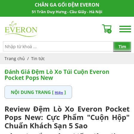
CHĂN GA GỐI ĐỆM EVERON
51 Trần Duy Hưng - Cầu Giấy - Hà Nội
0
Trang chủ
/
Tin tức
Đánh Giá Đệm Lò Xo Túi Cuộn Everon
Pocket Pops New
NỘI DUNG TRANG [
]
Hiện
Review Đệm Lò Xo Everon Pocket
Pops New: Cực Phẩm "Cuộn Hộp"
Chuẩn Khách Sạn 5 Sao