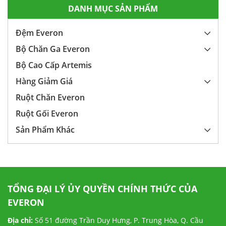
DANH MỤC SẢN PHẨM
Đệm Everon
Bộ Chăn Ga Everon
Bộ Cao Cấp Artemis
Hàng Giảm Giá
Ruột Chăn Everon
Ruột Gối Everon
Sản Phẩm Khác
TỔNG ĐẠI LÝ ỦY QUYỀN CHÍNH THỨC CỦA
EVERON
Địa chỉ:
Số 51 đường Trần Duy Hưng, P. Trung Hòa, Q. Cầu