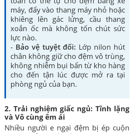
toàn có thể tự chở đệm bằng xe
máy, đẩy vào thang máy nhỏ hoặc
khiêng lên gác lửng, cầu thang
xoắn ốc mà không tốn chút sức
lực nào.
-
Bảo vệ tuyệt đối:
Lớp nilon hút
chân không giữ cho đệm vô trùng,
không nhiễm bụi bẩn từ kho hàng
cho đến tận lúc được mở ra tại
phòng ngủ của bạn.
2. Trải nghiệm giấc ngủ: Tĩnh lặng
và Vô cùng êm ái
Nhiều người e ngại đệm bị ép cuộn