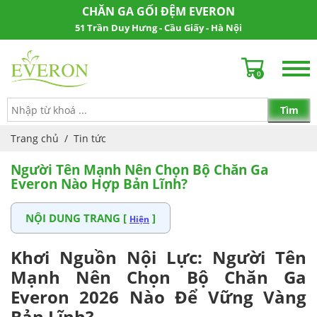
CHĂN GA GỐI ĐỆM EVERON
51 Trần Duy Hưng - Cầu Giấy - Hà Nội
0
Trang chủ
/
Tin tức
Người Tên Mạnh Nên Chọn Bộ Chăn Ga
Everon Nào Hợp Bản Lĩnh?
NỘI DUNG TRANG [
]
Hiện
Khơi Nguồn Nội Lực: Người Tên
Mạnh Nên Chọn Bộ Chăn Ga
Everon 2026 Nào Để Vững Vàng
Bản Lĩnh?