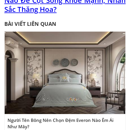
Nào Để Cột Sống Khỏe Mạnh, Nhan
Sắc Thăng Hoa?
BÀI VIẾT LIÊN QUAN
Người Tên Bông Nên Chọn Đệm Everon Nào Êm Ái
Như Mây?