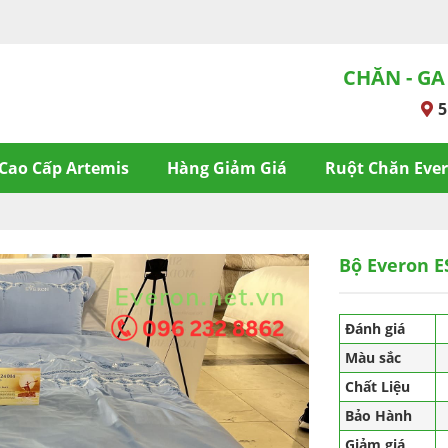
CHĂN - GA
5
Cao Cấp Artemis
Hàng Giảm Giá
Ruột Chăn Eve
Bộ Everon E
Đánh giá
Màu sắc
Chất Liệu
Bảo Hành
Giảm giá