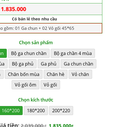
1.835.000
Có bán lẻ theo nhu cầu
ao gồm: 01 Ga chun + 02 Vỏ gối 45*65
Chọn sản phẩm
un
Bộ ga chun chần
Bộ ga chần 4 mùa
ùa
Bộ ga phủ
Ga phủ
Ga chun chần
n
Chăn bốn mùa
Chăn hè
Vỏ chăn
Vỏ gối ôm
Vỏ gối
Chọn kích thước
160*200
180*200
200*220
iá tiền:
2.039.000
1.835.000
₫
₫