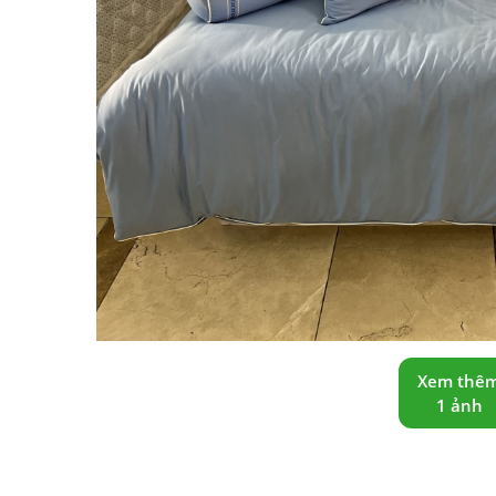
Xem thê
1 ảnh