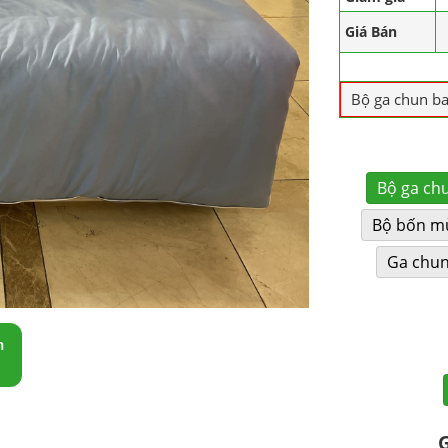
Giá Bán
Bộ ga chun b
Bộ ga ch
Bộ bốn m
Ga chu
m
G