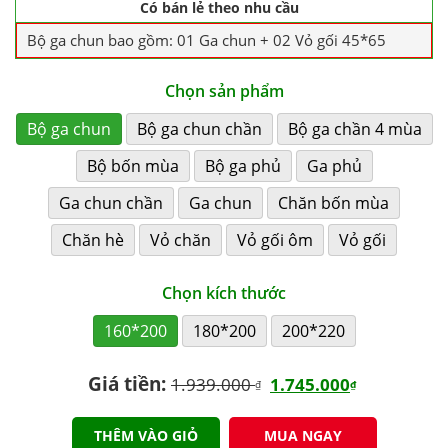
Có bán lẻ theo nhu cầu
Bộ ga chun bao gồm: 01 Ga chun + 02 Vỏ gối 45*65
Chọn sản phẩm
Bộ ga chun
Bộ ga chun chần
Bộ ga chần 4 mùa
Bộ bốn mùa
Bộ ga phủ
Ga phủ
Ga chun chần
Ga chun
Chăn bốn mùa
Chăn hè
Vỏ chăn
Vỏ gối ôm
Vỏ gối
Chọn kích thước
160*200
180*200
200*220
Giá tiền:
1.939.000
1.745.000
₫
₫
THÊM VÀO GIỎ
MUA NGAY