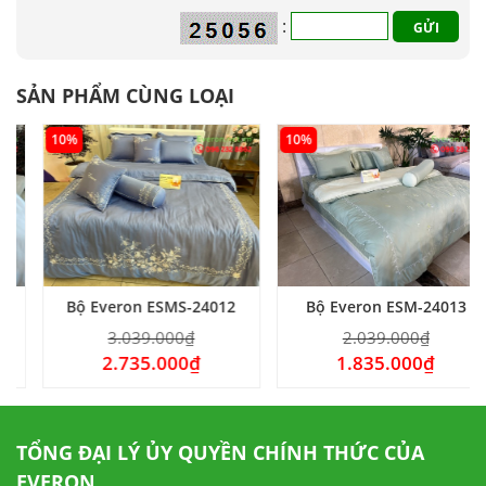
:
SẢN PHẨM CÙNG LOẠI
10%
10%
Bộ Everon ESMS-24012
Bộ Everon ESM-24013
3.039.000
₫
2.039.000
₫
2.735.000
₫
1.835.000
₫
TỔNG ĐẠI LÝ ỦY QUYỀN CHÍNH THỨC CỦA
EVERON