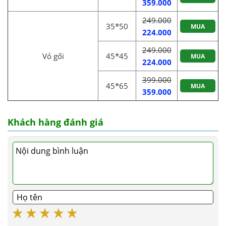
359.000
249.000
35*50
MUA
224.000
249.000
Vỏ gối
45*45
MUA
224.000
399.000
45*65
MUA
359.000
Khách hàng đánh giá