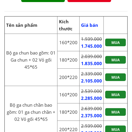
Kích
Tên sản phẩm
Giá bán
thước
1.939.000
160*200
MUA
1.745.000
Bộ ga chun bao gồm: 01
2.039.000
Ga chun + 02 Vỏ gối
180*200
MUA
1.835.000
45*65
2.339.000
200*220
MUA
2.105.000
2.539.000
160*200
MUA
2.285.000
Bộ ga chun chần bao
2.639.000
gồm: 01 ga chun chần +
180*200
MUA
2.375.000
02 Vỏ gối 45*65
2.939.000
200*220
MUA