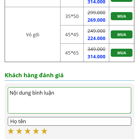
314.000
299.000
35*50
MUA
269.000
249.000
Vỏ gối
45*45
MUA
224.000
349.000
45*65
MUA
314.000
Khách hàng đánh giá