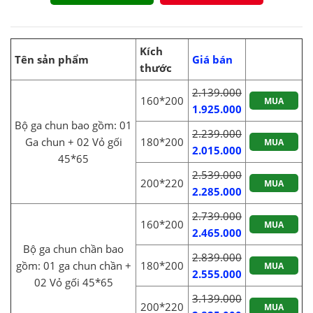
Kích
Tên sản phẩm
Giá bán
thước
2.139.000
160*200
MUA
1.925.000
Bộ ga chun bao gồm: 01
2.239.000
Ga chun + 02 Vỏ gối
180*200
MUA
2.015.000
45*65
2.539.000
200*220
MUA
2.285.000
2.739.000
160*200
MUA
2.465.000
Bộ ga chun chần bao
2.839.000
gồm: 01 ga chun chần +
180*200
MUA
2.555.000
02 Vỏ gối 45*65
3.139.000
200*220
MUA