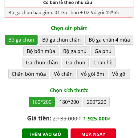
Có bán lẻ theo nhu cầu
Bộ ga chun bao gồm: 01 Ga chun + 02 Vỏ gối 45*65
Chọn sản phẩm
Bộ ga chun
Bộ ga chun chần
Bộ ga chần 4 mùa
Bộ bốn mùa
Bộ ga phủ
Ga phủ
Ga chun chần
Ga chun
Chăn hè
Chăn bốn mùa
Vỏ chăn
Vỏ gối ôm
Vỏ gối
Chọn kích thước
160*200
180*200
200*220
Giá tiền:
2.139.000
1.925.000
₫
₫
THÊM VÀO GIỎ
MUA NGAY