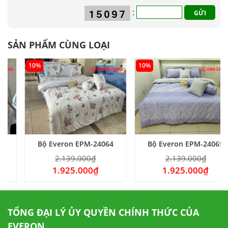
:
SẢN PHẨM CÙNG LOẠI
10%
10%
Bộ Everon EPM-24064
Bộ Everon EPM-24065
2.139.000
₫
2.139.000
₫
1.925.000
₫
1.925.000
₫
TỔNG ĐẠI LÝ ỦY QUYỀN CHÍNH THỨC CỦA
EVERON