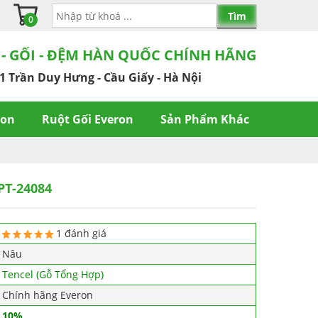
0
 - GỐI - ĐỆM HÀN QUỐC CHÍNH HÃNG
1 Trần Duy Hưng - Cầu Giấy - Hà Nội
ron
Ruột Gối Everon
Sản Phẩm Khác
PT-24084
1 đánh giá
Nâu
Tencel (Gỗ Tổng Hợp)
Chính hãng Everon
10%