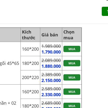
Kích
Chọn
Giá bán
thước
mua
1.989.000
160*200
MUA
1.790.000
2.089.000
gối 45*65
180*200
MUA
1.880.000
2.389.000
200*220
MUA
2.150.000
2.589.000
160*200
MUA
2.330.000
hần + 02
2.689.000
180*200
MUA