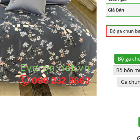
Giá Bán
Bộ ga chun b
Bộ ga ch
Bộ bốn m
Ga chu
G