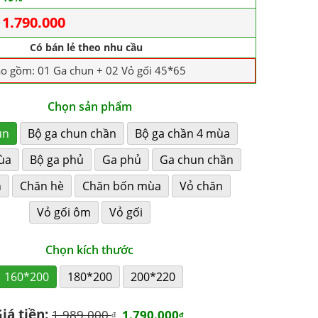
1.790.000
Có bán lẻ theo nhu cầu
ao gồm: 01 Ga chun + 02 Vỏ gối 45*65
Chọn sản phẩm
un
Bộ ga chun chần
Bộ ga chần 4 mùa
ùa
Bộ ga phủ
Ga phủ
Ga chun chần
n
Chăn hè
Chăn bốn mùa
Vỏ chăn
Vỏ gối ôm
Vỏ gối
Chọn kích thước
160*200
180*200
200*220
iá tiền:
1.989.000
1.790.000
₫
₫