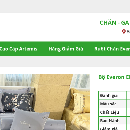
CHĂN - GA
5
Cao Cấp Artemis
Hàng Giảm Giá
Ruột Chăn Eve
Bộ Everon E
Đánh giá
Màu sắc
Chất Liệu
Bảo Hành
Giảm giá