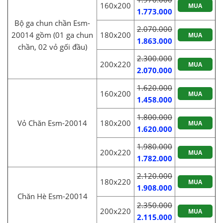
160x200
MUA
1.773.000
Bộ ga chun chần Esm-
2.070.000
20014 gồm (01 ga chun
180x200
MUA
1.863.000
chần, 02 vỏ gối đầu)
2.300.000
200x220
MUA
2.070.000
1.620.000
160x200
MUA
1.458.000
1.800.000
Vỏ Chăn Esm-20014
180x200
MUA
1.620.000
1.980.000
200x220
MUA
1.782.000
2.120.000
180x220
MUA
1.908.000
Chăn Hè Esm-20014
2.350.000
200x220
MUA
2.115.000