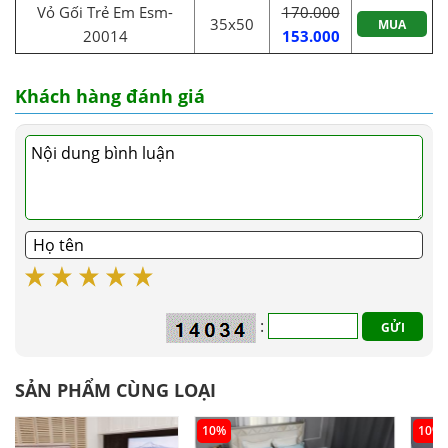
Vỏ Gối Trẻ Em Esm-
170.000
35x50
MUA
20014
153.000
Khách hàng đánh giá
:
SẢN PHẨM CÙNG LOẠI
10%
10%