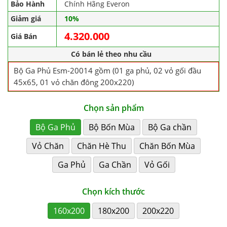
Bảo Hành
Chính Hãng Everon
Giảm giá
10%
4.320.000
Giá Bán
Có bán lẻ theo nhu cầu
Bộ Ga Phủ Esm-20014 gồm (01 ga phủ, 02 vỏ gối đầu
45x65, 01 vỏ chăn đông 200x220)
Chọn sản phẩm
Bộ Ga Phủ
Bộ Bốn Mùa
Bộ Ga chần
Vỏ Chăn
Chăn Hè Thu
Chăn Bốn Mùa
Ga Phủ
Ga Chần
Vỏ Gối
Chọn kích thước
160x200
180x200
200x220