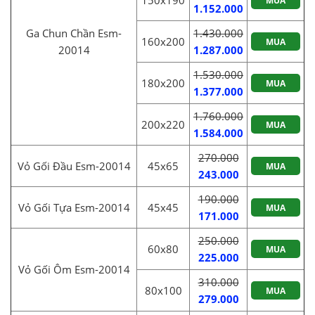
150x190
MUA
1.152.000
Ga Chun Chần Esm-
1.430.000
160x200
MUA
20014
1.287.000
1.530.000
180x200
MUA
1.377.000
1.760.000
200x220
MUA
1.584.000
270.000
Vỏ Gối Đầu Esm-20014
45x65
MUA
243.000
190.000
Vỏ Gối Tựa Esm-20014
45x45
MUA
171.000
250.000
60x80
MUA
225.000
Vỏ Gối Ôm Esm-20014
310.000
80x100
MUA
279.000