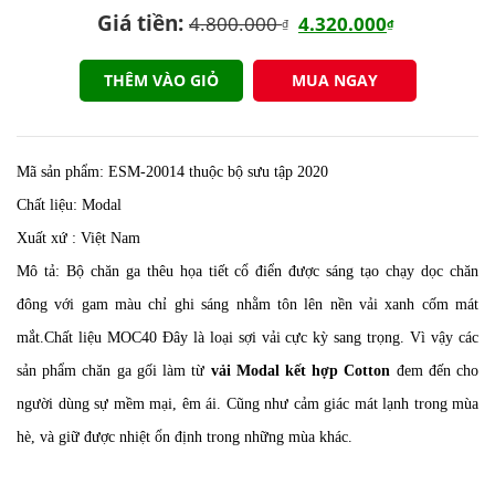
Giá tiền:
4.800.000
4.320.000
₫
₫
THÊM VÀO GIỎ
MUA NGAY
Mã sản phẩm: ESM-20014 thuộc bộ sưu tập 2020
Chất liệu: Modal
Xuất xứ : Việt Nam
Mô tả:
Bộ chăn ga thêu họa tiết cổ điển được sáng tạo chạy dọc chăn
đông với gam màu chỉ ghi sáng nhằm tôn lên nền vải xanh cốm mát
mắt.Chất liệu MOC40
Đây là loại sợi vải cực kỳ sang trọng. Vì vậy các
sản phẩm chăn ga gối làm từ
vải Modal kết hợp Cotton
đem đến cho
người dùng sự mềm mại, êm ái. Cũng như cảm giác mát lạnh trong mùa
hè, và giữ được nhiệt ổn định trong những mùa khác.