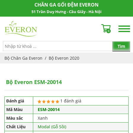
CHĂN GA GỐI ĐỆM EVERON
51 Trần Duy Hưng - Cầu Giấy - Hà Nội
0
Bộ Chăn Ga Everon
/
Bộ Everon 2020
Bộ Everon ESM-20014
Đánh giá
1 đánh giá
Mã Màu
ESM-20014
Màu sắc
Xanh
Chất Liệu
Modal (Gỗ Sồi)