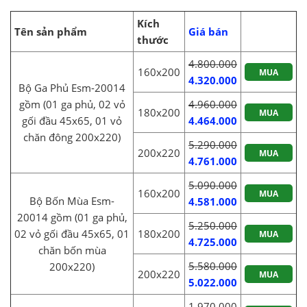
Kích
Tên sản phẩm
Giá bán
thước
4.800.000
160x200
MUA
4.320.000
Bộ Ga Phủ Esm-20014
gồm (01 ga phủ, 02 vỏ
4.960.000
180x200
MUA
gối đầu 45x65, 01 vỏ
4.464.000
chăn đông 200x220)
5.290.000
200x220
MUA
4.761.000
5.090.000
160x200
MUA
Bộ Bốn Mùa Esm-
4.581.000
20014 gồm (01 ga phủ,
5.250.000
02 vỏ gối đầu 45x65, 01
180x200
MUA
4.725.000
chăn bốn mùa
5.580.000
200x220)
200x220
MUA
5.022.000
1.970.000