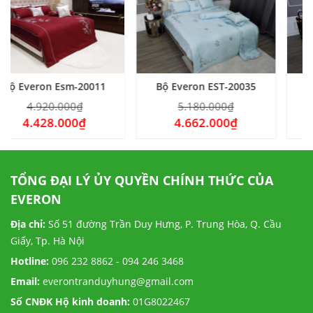
-20011
Bộ Everon EST-20035
Bộ Everon EST-2
₫
5.180.000
₫
4.960.000
₫
0
₫
4.662.000
₫
4.464.000
₫
TỔNG ĐẠI LÝ ỦY QUYỀN CHÍNH THỨC CỦA
EVERON
Địa chỉ:
Số 51 đường Trần Duy Hưng, P. Trung Hòa, Q. Cầu
Giấy, Tp. Hà Nội
Hotline:
096 232 8862 - 094 246 3468
Email:
everontranduyhung@gmail.com
Số CNĐK Hộ kinh doanh:
01G8022467