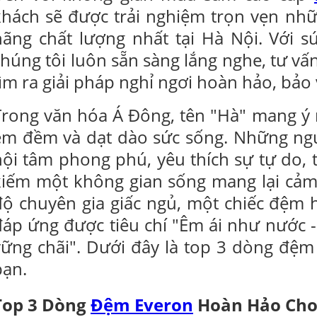
khách sẽ được trải nghiệm trọn vẹn nh
hãng chất lượng nhất tại Hà Nội. Với s
chúng tôi luôn sẵn sàng lắng nghe, tư vấ
tìm ra giải pháp nghỉ ngơi hoàn hảo, bảo
Trong văn hóa Á Đông, tên "Hà" mang ý
êm đềm và dạt dào sức sống. Những ng
nội tâm phong phú, yêu thích sự tự do,
kiếm một không gian sống mang lại cảm 
độ chuyên gia giấc ngủ, một chiếc đệm 
đáp ứng được tiêu chí "Êm ái như nước 
vững chãi". Dưới đây là top 3 dòng đệ
bạn.
Top 3 Dòng
Đệm Everon
Hoàn Hảo Cho