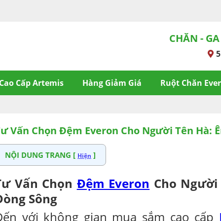
CHĂN - GA
5
Cao Cấp Artemis
Hàng Giảm Giá
Ruột Chăn Eve
ư Vấn Chọn Đệm Everon Cho Người Tên Hà: Ê
NỘI DUNG TRANG [
]
Hiện
Tư Vấn Chọn
Đệm Everon
Cho Người 
Dòng Sông
Đến với không gian mua sắm cao cấp