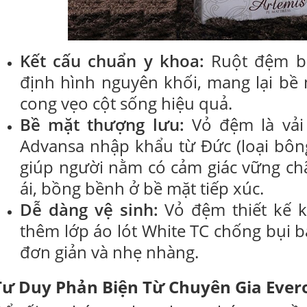
Kết cấu chuẩn y khoa:
Ruột đệm bô
định hình nguyên khối, mang lại bề
cong vẹo cột sống hiệu quả.
Bề mặt thượng lưu:
Vỏ đệm là vải
Advansa nhập khẩu từ Đức (loại bông 
giúp người nằm có cảm giác vững ch
ái, bồng bềnh ở bề mặt tiếp xúc.
Dễ dàng vệ sinh:
Vỏ đệm thiết kế k
thêm lớp áo lót White TC chống bụi bẩ
đơn giản và nhẹ nhàng.
Tư Duy Phản Biện Từ Chuyên Gia Ever