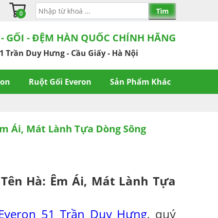
0
 - GỐI - ĐỆM HÀN QUỐC CHÍNH HÃNG
1 Trần Duy Hưng - Cầu Giấy - Hà Nội
ron
Ruột Gối Everon
Sản Phẩm Khác
m Ái, Mát Lành Tựa Dòng Sông
Tên Hà: Êm Ái, Mát Lành Tựa
Everon 51 Trần Duy Hưng
, quý