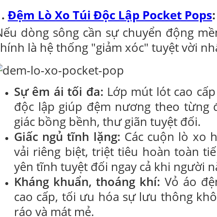
1.
Đệm Lò Xo Túi Độc Lập Pocket Pops
Nếu dòng sông cần sự chuyển động mềm 
chính là hệ thống "giảm xóc" tuyệt vời nh
Sự êm ái tối đa:
Lớp mút lót cao cấp 
độc lập giúp đệm nương theo từng 
giác bồng bềnh, thư giãn tuyệt đối.
Giấc ngủ tĩnh lặng:
Các cuộn lò xo h
vải riêng biệt, triệt tiêu hoàn toàn 
yên tĩnh tuyệt đối ngay cả khi người 
Kháng khuẩn, thoáng khí:
Vỏ áo đệm
cao cấp, tối ưu hóa sự lưu thông kh
ráo và mát mẻ.