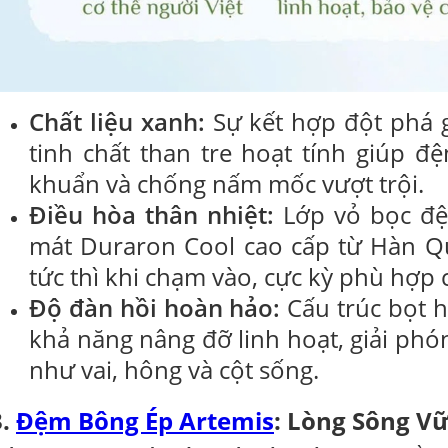
Chất liệu xanh:
Sự kết hợp đột phá g
tinh chất than tre hoạt tính giúp 
khuẩn và chống nấm mốc vượt trội.
Điều hòa thân nhiệt:
Lớp vỏ bọc đệ
mát Duraron Cool cao cấp từ Hàn Qu
tức thì khi chạm vào, cực kỳ phù hợp
Độ đàn hồi hoàn hảo:
Cấu trúc bọt 
khả năng nâng đỡ linh hoạt, giải phón
như vai, hông và cột sống.
3.
Đệm Bông Ép Artemis
: Lòng Sông V