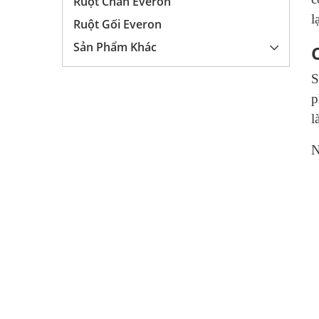
Ruột Chăn Everon
l
Ruột Gối Everon
Sản Phẩm Khác
S
p
l
N