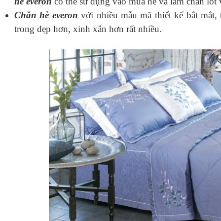
hè everon
có thể sử dụng vào mùa hè và làm chăn lót v
Chăn hè everon
với nhiều mẫu mã thiết kế bắt mắt,
trong đẹp hơn, xinh xắn hơn rất nhiều.