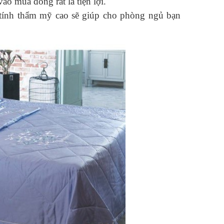
ào mùa đông rất là tiện lợi.
 tính thẩm mỹ cao sẽ giúp cho phòng ngủ bạn