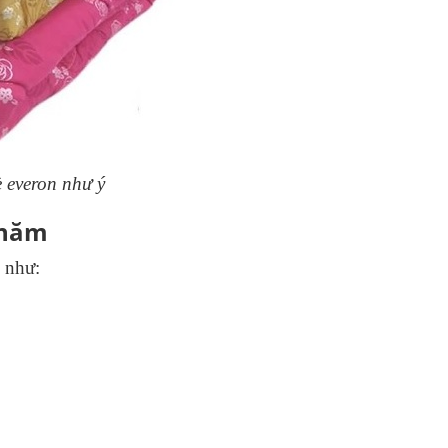
 everon như ý
 năm
 như: