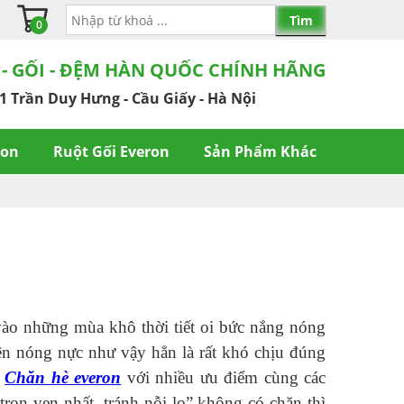
0
 - GỐI - ĐỆM HÀN QUỐC CHÍNH HÃNG
1 Trần Duy Hưng - Cầu Giấy - Hà Nội
ron
Ruột Gối Everon
Sản Phẩm Khác
vào những mùa khô thời tiết oi bức nắng nóng
iện nóng nực như vậy hẳn là rất khó chịu đúng
.
Chăn hè everon
với nhiều ưu điểm cùng các
rọn vẹn nhất, tránh nỗi lo” không có chăn thì