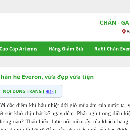
CHĂN - GA
5
Cao Cấp Artemis
Hàng Giảm Giá
Ruột Chăn Eve
hăn hè Everon, vừa đẹp vừa tiện
NỘI DUNG TRANG [
]
Hiện
ới đặc điểm khí hậu nhiệt đới gió mùa ẩm của nước ta, 
ết sức khó chịu bất kể ngày đêm. Phải ngủ trong điều k
hông nào? Thấu hiểu được nỗi niềm ấy của khách hàng
ông dụng nổi bật sẽ đảm bảo cho giấc ngủ của bạn được t