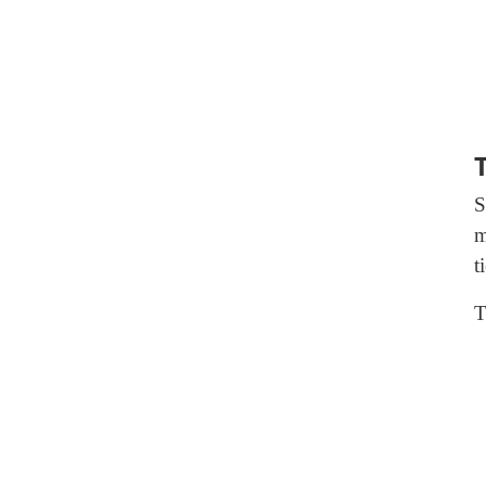
S
m
t
T