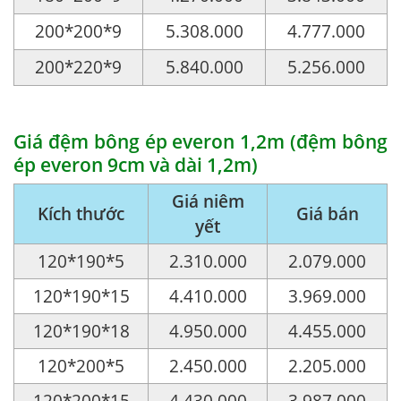
200*200*9
5.308.000
4.777.000
200*220*9
5.840.000
5.256.000
Giá đệm bông ép everon 1,2m (đệm bông
ép everon 9cm và dài 1,2m)
Giá niêm
Kích thước
Giá bán
yết
120*190*5
2.310.000
2.079.000
120*190*15
4.410.000
3.969.000
120*190*18
4.950.000
4.455.000
120*200*5
2.450.000
2.205.000
120*200*15
4.430.000
3.987.000