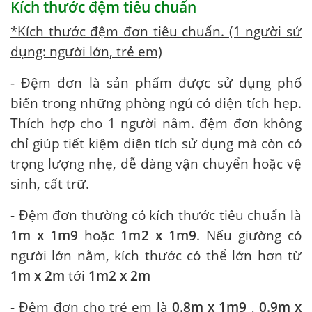
Kích thước đệm tiêu chuẩn
*Kích thước đệm đơn tiêu chuẩn. (1 người sử
dụng: người lớn, trẻ em)
- Đệm đơn là sản phẩm được sử dụng phổ
biến trong những phòng ngủ có diện tích hẹp.
Thích hợp cho 1 người nằm. đệm đơn không
chỉ giúp tiết kiệm diện tích sử dụng mà còn có
trọng lượng nhẹ, dễ dàng vận chuyển hoặc vệ
sinh, cất trữ.
- Đệm đơn thường có kích thước tiêu chuẩn là
1m
x
1m
9
hoặc
1m
2
x
1m
9
. Nếu giường có
người lớn nằm, kích thước có thể lớn hơn từ
1m
x
2m
tới
1m
2
x
2m
- Đệm đơn cho trẻ em là
0.8m x 1m9
,
0.9m x