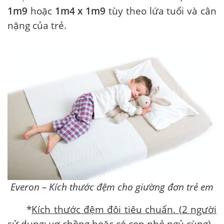
1m9
hoặc
1
m
4 x 1m9
tùy theo lứa tuổi và cân
nặng của trẻ.
Everon
– Kích thước đệm cho giường đơn trẻ em
*
Kích thước đệm đôi tiêu chuẩn. (2 người
sử dụng: vợ chồng
hoặc có con nhỏ ngủ cùng)