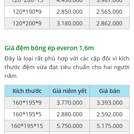
120*190*9
2.850.000
2.565.000
120*200*9
3.180.000
2.862.000
Giá đệm bông ép everon 1,6m
Đây là loại rất phù hợp với các cặp đôi vì kích
thước đệm vừa đạt tiêu chuẩn cho hai người
nằm
Kích thước
Giá niêm yết
Giá bán
160*195*9
3.770.000
3.393.000
160*195*5
2.880.000
2.592.000
160*195*15
5.750.000
5.175.000