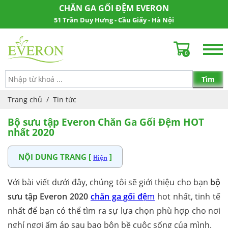
CHĂN GA GỐI ĐỆM EVERON
51 Trần Duy Hưng - Cầu Giấy - Hà Nội
0
Trang chủ
/
Tin tức
Bộ sưu tập Everon Chăn Ga Gối Đệm HOT
nhất 2020
NỘI DUNG TRANG [
]
Hiện
Với bài viết dưới đây, chúng tôi sẽ giới thiệu cho bạn
bộ
sưu tập Everon 2020
chăn ga gối đệ
m
hot nhất, tinh tế
nhất để bạn có thể tìm ra sự lựa chọn phù hợp cho nơi
nghỉ ngơi ấm áp sau bao bộn bề cuộc sống của mình.