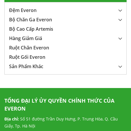
Đệm Everon
Bộ Chăn Ga Everon
Bộ Cao Cấp Artemis
Hàng Giảm Giá
Ruột Chăn Everon
Ruột Gối Everon
Sản Phẩm Khác
TỔNG ĐẠI LÝ ỦY QUYỀN CHÍNH THỨC CỦA
EVERON
Địa chỉ:
Số 51 đường Trần Duy Hưng, P. Trung Hòa, Q. Cầu
Giấy, Tp. Hà Nội