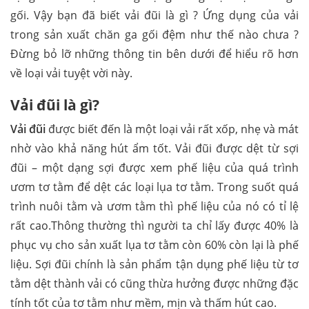
gối. Vậy bạn đã biết vải đũi là gì ? Ứng dụng của vải
trong sản xuất chăn ga gối đệm như thế nào chưa ?
Đừng bỏ lỡ những thông tin bên dưới để hiểu rõ hơn
về loại vải tuyệt vời này.
Vải đũi là gì?
Vải đũi
được biết đến là một loại vải rất xốp, nhẹ và mát
nhờ vào khả năng hút ẩm tốt. Vải đũi được dệt từ sợi
đũi – một dạng sợi được xem phế liệu của quá trình
ươm tơ tằm để dệt các loại lụa tơ tằm. Trong suốt quá
trình nuôi tằm và ươm tằm thì phế liệu của nó có tỉ lệ
rất cao.Thông thường thì người ta chỉ lấy được 40% là
phục vụ cho sản xuất lụa tơ tằm còn 60% còn lại là phế
liệu. Sợi đũi chính là sản phẩm tận dụng phế liệu từ tơ
tằm dệt thành vải có cũng thừa hưởng được những đặc
tính tốt của tơ tằm như mềm, mịn và thấm hút cao.