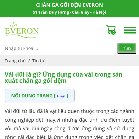
CHĂN GA GỐI ĐỆM EVERON
51 Trần Duy Hưng - Cầu Giấy - Hà Nội
0
Trang chủ
/
Tin tức
Vải đũi là gì? Ứng dụng của vải trong sản
xuất chăn ga gối đệm
NỘI DUNG TRANG [
]
Hiện
Vải đũi từ lâu đã là vật liệu quen thuộc trong các ngành
công nghiệp dệt may,vì những đặc tính ưu điểm tuyệt
vời mà vải đũi ngày càng được ứng dụng và sử dụng
rộng rãi đặc biệt là ứng dụng trong việc dệt chăn ga