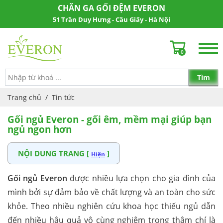
CHĂN GA GỐI ĐỆM EVERON
51 Trần Duy Hưng - Cầu Giấy - Hà Nội
0
Trang chủ
/
Tin tức
Gối ngủ Everon - gối êm, mềm mại giúp bạn
ngủ ngon hơn
NỘI DUNG TRANG [
]
Hiện
Gối ngủ Everon
được nhiều lựa chọn cho gia đình của
mình bởi sự đảm bảo về chất lượng và an toàn cho sức
khỏe. Theo nhiều nghiên cứu khoa học thiếu ngủ dẫn
đến nhiều hậu quả vô cùng nghiêm trọng thậm chí là